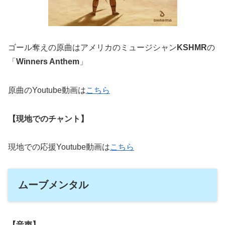
ゴール奪えの原曲はアメリカのミュージシャン
KSHMR
の
「
Winners Anthem
」
原曲のYoutube動画は
こちら
【現地でのチャント】
現地での応援Youtube動画は
こちら
ムーブメンタル
【音声】