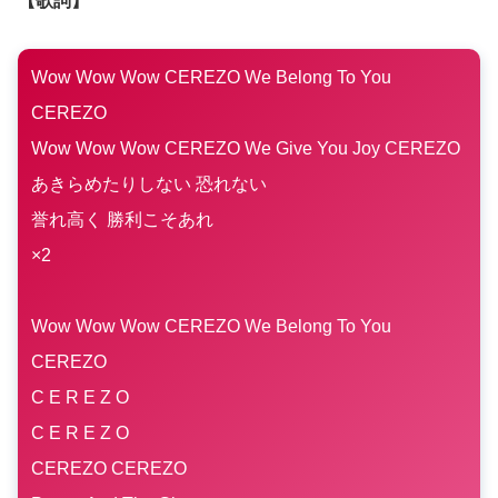
【歌詞】
Wow Wow Wow CEREZO We Belong To You
CEREZO
Wow Wow Wow CEREZO We Give You Joy CEREZO
あきらめたりしない 恐れない
誉れ高く 勝利こそあれ
×2
Wow Wow Wow CEREZO We Belong To You
CEREZO
C E R E Z O
C E R E Z O
CEREZO CEREZO