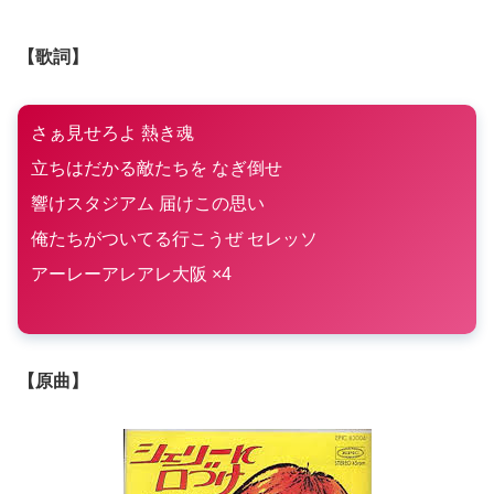
【歌詞】
さぁ見せろよ 熱き魂
立ちはだかる敵たちを なぎ倒せ
響けスタジアム 届けこの思い
俺たちがついてる行こうぜ セレッソ
アーレーアレアレ大阪 ×4
【原曲】