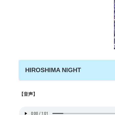
HIROSHIMA NIGHT
【音声】