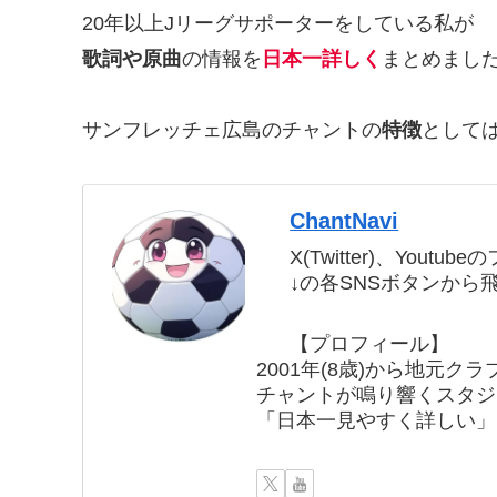
20年以上Jリーグサポーターをしている私が
歌詞や原曲
の情報を
日本一詳しく
まとめまし
サンフレッチェ広島のチャントの
特徴
として
ChantNavi
X(Twitter)、Yout
↓の各SNSボタンから
【プロフィール】
2001年(8歳)から地元ク
チャントが鳴り響くスタジ
「日本一見やすく詳しい」