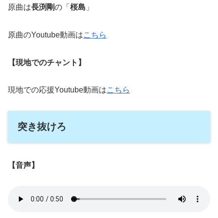
原曲は
長渕剛
の「
桜島
」
原曲のYoutube動画は
こちら
【現地でのチャント】
現地での応援Youtube動画は
こちら
突き抜けろ
【音声】