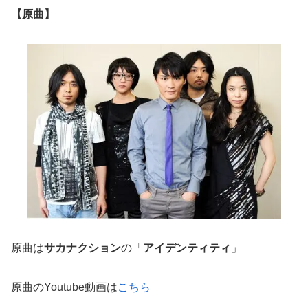
【原曲】
原曲は
サカナクション
の「
アイデンティティ
」
原曲のYoutube動画は
こちら