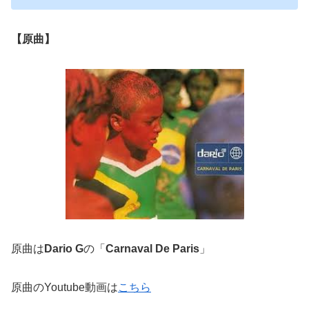
【原曲】
原曲は
Dario G
の「
Carnaval De Paris
」
原曲のYoutube動画は
こちら