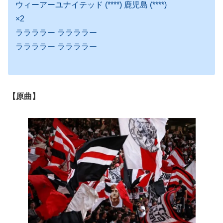
ウィーアーユナイテッド (****) 鹿児島 (****)
×2
ララララー ララララー
ララララー ララララー
【原曲】