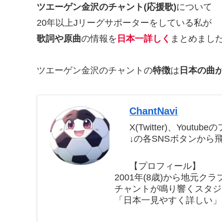
ツエーゲン金沢のチャント(応援歌)
について
20年以上Jリーグサポーターをしている私が
歌詞や原曲
の情報を
日本一詳しく
まとめまし
ツエーゲン金沢のチャントの
特徴
は
日本の曲
ChantNavi
X(Twitter)、Yout
↓の各SNSボタンから
【プロフィール】
2001年(8歳)から地元ク
チャントが鳴り響くスタジ
「日本一見やすく詳しい」